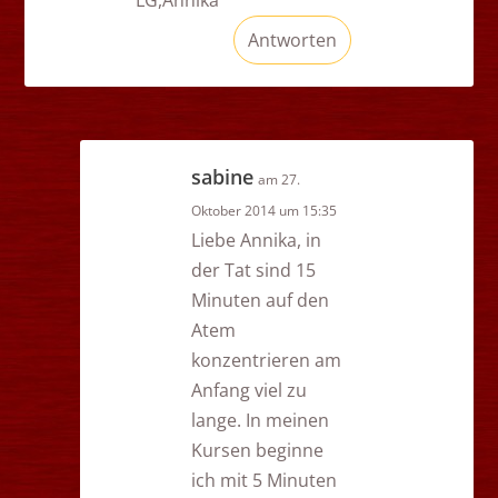
Antworten
sabine
am 27.
Oktober 2014 um 15:35
Liebe Annika, in
der Tat sind 15
Minuten auf den
Atem
konzentrieren am
Anfang viel zu
lange. In meinen
Kursen beginne
ich mit 5 Minuten