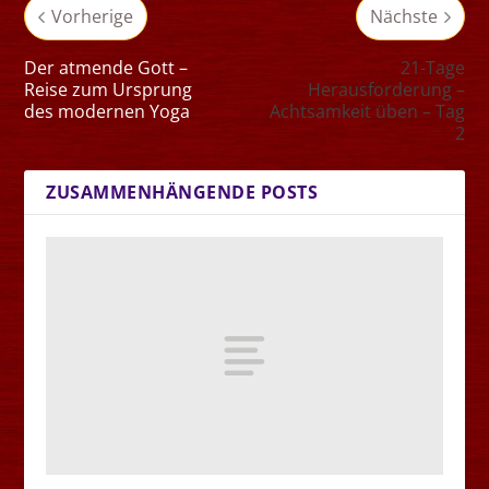
Vorherige
Nächste
Der atmende Gott –
21-Tage
Reise zum Ursprung
Herausforderung –
des modernen Yoga
Achtsamkeit üben – Tag
2
ZUSAMMENHÄNGENDE POSTS