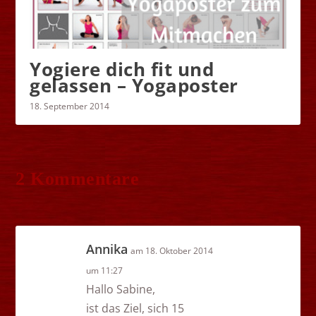
Yogiere dich fit und
gelassen – Yogaposter
18. September 2014
2 Kommentare
Annika
am 18. Oktober 2014
um 11:27
Hallo Sabine,
ist das Ziel, sich 15