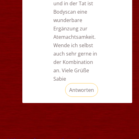
und in der Tat ist
Bodyscan eine
wunderbare
Ergänzung zur
Atemachtsamkeit.
Wende ich selbst
auch sehr gerne in
der Kombination
an. Viele Grüße
Sabie
Antworten