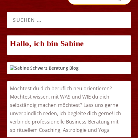
Hallo, ich bin Sabine
Möchtest du dich beruflich neu orientieren?
Möchtest wissen, mit WAS und WIE du dich
selbständig machen möchtest? Lass uns gerne
unverbindlich reden, ich begleite dich gerne! Ich
verbinde professionelle Business-Beratung mit
spirituellem Coaching, Astrologie und Yoga