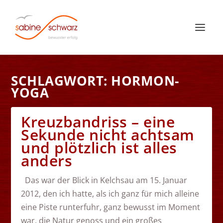
SCHLAGWORT:
HORMON-
YOGA
Kreuzbandriss – eine
Sekunde nicht achtsam
und plötzlich ist alles
anders
Das war der Blick in Kelchsau am 15. Januar
2012, den ich hatte, als ich ganz für mich alleine
eine Piste runterfuhr, ganz bewusst im Moment
war, die Natur genoss und ein großes