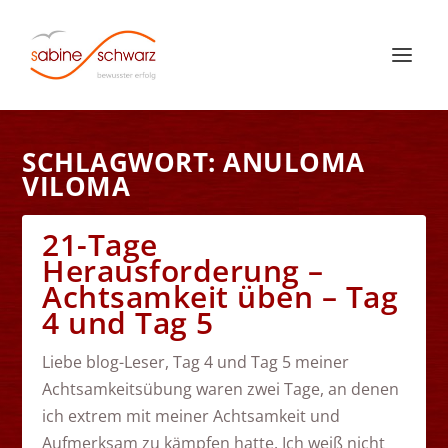
SCHLAGWORT:
ANULOMA
VILOMA
21-Tage
Herausforderung –
Achtsamkeit üben – Tag
4 und Tag 5
Liebe blog-Leser, Tag 4 und Tag 5 meiner
Achtsamkeitsübung waren zwei Tage, an denen
ich extrem mit meiner Achtsamkeit und
Aufmerksam zu kämpfen hatte. Ich weiß nicht