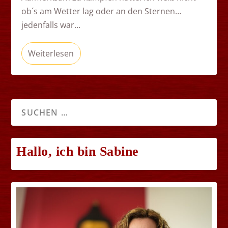
ob´s am Wetter lag oder an den Sternen…
jedenfalls war...
Weiterlesen
Hallo, ich bin Sabine